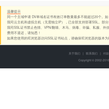
温馨提示
同一个主域申请 DV单域名证书有效订单数量最多不能超过20个。如：west.c
我司云主机和虚拟主机（无需独立IP），已全部支持部署SSL。部
我司SSL证书禁止色情、VPN/翻墙、木马、病毒、诈骗、私服、外
费用不退还，请知悉！
如果您使用的IE浏览器访问SSL证书站点，请确保IE浏览器的版本为
关于我们
|
联系我们
|
付款
Copyright © 2002-20