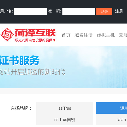
用户名:
密 码:
注册
首页
域名注册
虚拟主机
云
选择品牌：
sslTrus
通
sslTrus国密
Taian 