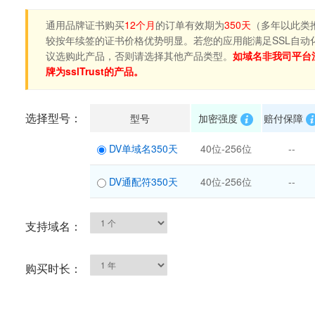
通用品牌证书购买
12个月
的订单有效期为
350天
（多年以此类
较按年续签的证书价格优势明显。若您的应用能满足SSL自动
议选购此产品，否则请选择其他产品类型。
如域名非我司平台
牌为sslTrust的产品。
选择型号：
型号
加密强度
赔付保障
DV单域名350天
40位-256位
--
DV通配符350天
40位-256位
--
支持域名：
购买时长：