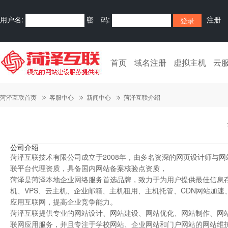
用户名:
密 码:
注册
首页
域名注册
虚拟主机
云
菏泽互联首页
客服中心
新闻中心
菏泽互联介绍
公司介绍
菏泽互联技术有限公司成立于2008年，由多名资深的网页设计师与
联平台代理资质，具备国内网站备案核验点资质，
菏泽是菏泽本地企业网络服务首选品牌，致力于为用户提供最佳信息
机、VPS、云主机、企业邮箱、主机租用、主机托管、CDN网站加
应用互联网，提高企业竞争能力。
菏泽互联提供专业的网站设计、网站建设、网站优化、网站制作、网
联网应用服务，并且专注于学校网站、企业网站和门户网站的网站维