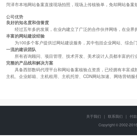
菏泽市本地网站备案直接现场拍照，现场上传核验单，免却网站备案
公司优势
良好的知名度和信誉度
经过五年多的发展，在业内建立了广泛的合作伙伴网络，在业界
丰富的网站建设经验
为100多个客户提供过网站建设服务，其中包括企业网站、综合
一流的建设团队
所有咨询顾问、项目管理、技术开发、美术设计人员都丰富的行
完整的产品线和解决方案
具备西部数码代理平台和网站备案核验点资质，已经拥有丰富成熟
主机、企业邮箱、主机租用、主机托管、CDN网站加速、网络营销服
关于我们
|
联系我们
|
付款
Copyright © 2002-20