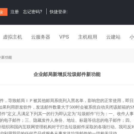
注册
忘记密码?
快捷登录:
虚拟主机
云服务器
VPS
主机租用
云建站
件新功能
企业邮局新增反垃圾邮件新功能
，导致邮局ＩＰ被其他邮局系统列入黑名单，影响您的正常使用，即日
如果利用群发软件，发送邮件数量大于500时会被系统自动关闭该邮箱的SM
邮件”定义,凡满足下列其一的行为即认定为"垃圾邮件"行为：一、收件
的电子邮件；三、隐藏发件人身份、地址、标题等信息的电子邮件；四、
件组织和国内互联网管理机构对于打击垃圾邮件采取的各项行动。我司反
户利用我司的任何产品或服务从事发送垃圾邮件的一切相关活动。