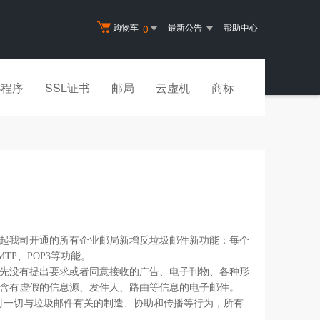
购物车
最新公告
帮助中心
0
小程序
SSL证书
邮局
云虚机
商标
起我司开通的所有企业邮局新增反垃圾邮件新功能：每个
TP、POP3等功能。
人事先没有提出要求或者同意接收的广告、电子刊物、各种形
含有虚假的信息源、发件人、路由等信息的电子邮件。
对一切与垃圾邮件有关的制造、协助和传播等行为，所有