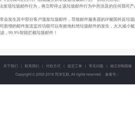
发现垃圾邮件行为，将立即停止该垃圾邮件行为中所涉及的任何我司产品
生其中部分客户滥发垃圾邮件，导致邮件服务器的IP被国外反垃圾邮件组织
司新增的邮件发送监控功能可以有效地杜绝垃圾邮件的发生，大大减小被
过滤，99.9%智能拦截垃圾邮件！
关于我们
|
联系我们
|
付款方式
|
提交工单
|
常见问题
|
独立控制面板
Copyright © 2002-2016 菏泽互联, All rights reserved. 备案号：